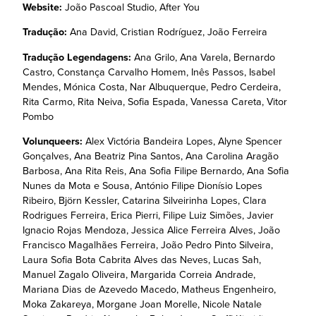
Website:
João Pascoal Studio, After You
Tradução:
Ana David, Cristian Rodríguez, João Ferreira
Tradução Legendagens:
Ana Grilo, Ana Varela, Bernardo
Castro, Constança Carvalho Homem, Inês Passos, Isabel
Mendes, Mónica Costa, Nar Albuquerque, Pedro Cerdeira,
Rita Carmo, Rita Neiva, Sofia Espada, Vanessa Careta, Vitor
Pombo
Volunqueers:
Alex Victória Bandeira Lopes, Alyne Spencer
Gonçalves, Ana Beatriz Pina Santos, Ana Carolina Aragão
Barbosa, Ana Rita Reis, Ana Sofia Filipe Bernardo, Ana Sofia
Nunes da Mota e Sousa, António Filipe Dionísio Lopes
Ribeiro, Björn Kessler, Catarina Silveirinha Lopes, Clara
Rodrigues Ferreira, Erica Pierri, Filipe Luiz Simões, Javier
Ignacio Rojas Mendoza, Jessica Alice Ferreira Alves, João
Francisco Magalhães Ferreira, João Pedro Pinto Silveira,
Laura Sofia Bota Cabrita Alves das Neves, Lucas Sah,
Manuel Zagalo Oliveira, Margarida Correia Andrade,
Mariana Dias de Azevedo Macedo, Matheus Engenheiro,
Moka Zakareya, Morgane Joan Morelle, Nicole Natale