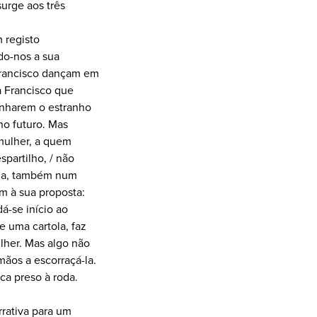
surge aos três
 registo
do-nos a sua
Francisco dançam em
a Francisco que
unharem o estranho
no futuro. Mas
 mulher, a quem
spartilho, / não
cha, também num
im à sua proposta:
á-se início ao
e uma cartola, faz
ulher. Mas algo não
mãos a escorraçá-la.
ca preso à roda.
rrativa para um