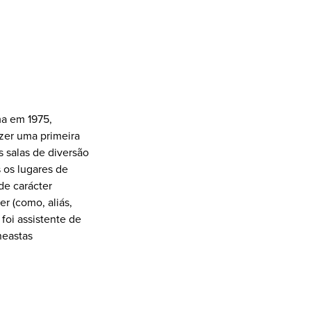
ma em 1975,
azer uma primeira
 salas de diversão
s os lugares de
de carácter
r (como, aliás,
oi assistente de
neastas