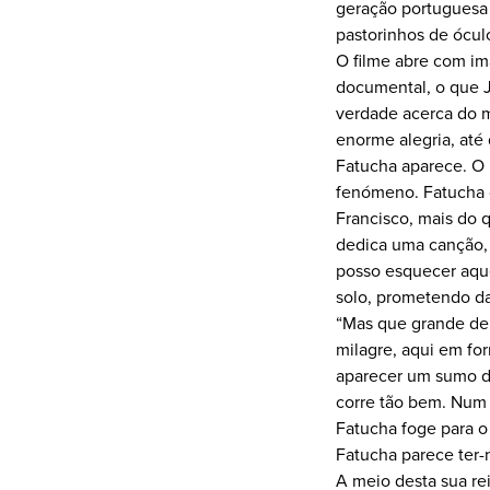
geração portuguesa d
pastorinhos de ócul
O filme abre com im
documental, o que J
verdade acerca do 
enorme alegria, até
Fatucha aparece. O
fenómeno. Fatucha c
Francisco, mais do 
dedica uma canção, e
posso esquecer aque
solo, prometendo dar
“Mas que grande deb
milagre, aqui em for
aparecer um sumo de 
corre tão bem. Num 
Fatucha foge para o 
Fatucha parece ter-
A meio desta sua rei