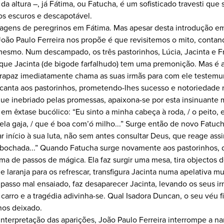
a altura –, já Fátima, ou Fatucha, é um sofisticado travesti que 
os escuros e descapotável.
agens de peregrinos em Fátima. Mas apesar desta introdução em
oão Paulo Ferreira nos propõe é que revisitemos o mito, contan
mesmo. Num descampado, os três pastorinhos, Lúcia, Jacinta e 
 que Jacinta (de bigode farfalhudo) tem uma premonição. Mas é 
 rapaz imediatamente chama as suas irmãs para com ele testem
anta aos pastorinhos, prometendo-lhes sucesso e notoriedade 
que inebriado pelas promessas, apaixona-se por esta insinuante
m êxtase bucólico: “Eu sinto a minha cabeça à roda, / o peito, e
la gaja, / que é boa com’ó milho...” Surge então de novo Fatu
 início à sua luta, não sem antes consultar Deus, que reage ass
ochada...” Quando Fatucha surge novamente aos pastorinhos, d
ma de passos de mágica. Ela faz surgir uma mesa, tira objectos d
laranja para os refrescar, transfigura Jacinta numa apelativa m
passo mal ensaiado, faz desaparecer Jacinta, levando os seus ir
carro e a tragédia adivinha-se. Qual Isadora Duncan, o seu véu fi
nos deixado.
nterpretação das aparições, João Paulo Ferreira interrompe a na