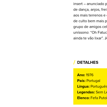
insert – anunciado 
de dança, anjos, fr
aos mais terrenos e c
de culto bem mais p
grupo de amigos ce
uníssono: “Oh Fatuc
ainda te vão lixar”.
J
/
DETALHES
Ano:
1976
País:
Portugal
Língua:
Portuguê
Legendas:
Sem L
Elenco:
Fefa Putol