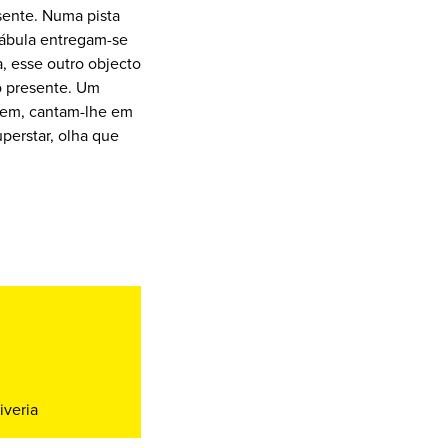
sente. Numa pista
fábula entregam-se
sa, esse outro objecto
o presente. Um
gem, cantam-lhe em
perstar, olha que
iveria