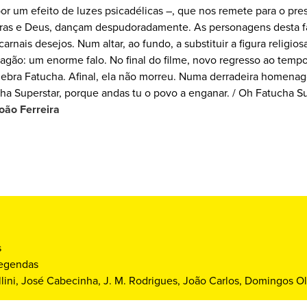
por um efeito de luzes psicadélicas –, que nos remete para o pre
eiras e Deus, dançam despudoradamente. As personagens desta 
arnais desejos. Num altar, ao fundo, a substituir a figura religio
agão: um enorme falo. No final do filme, novo regresso ao temp
lebra Fatucha. Afinal, ela não morreu. Numa derradeira homena
ha Superstar, porque andas tu o povo a enganar. / Oh Fatucha Su
oão Ferreira
s
egendas
lini, José Cabecinha, J. M. Rodrigues, João Carlos, Domingos Ol