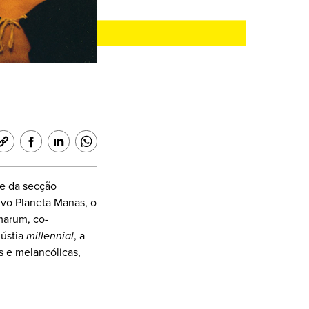
ue da secção
ivo Planeta Manas, o
marum, co-
gústia
millennial
, a
s e melancólicas,