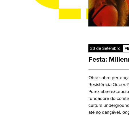
23 de Setembro
F
Festa: Millen
Obra sobre pertença
Resistência Queer. 
Purex abre excepcio
fundadore do coletiv
cultura underground 
até ao dançável,
an