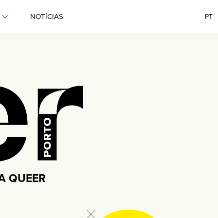
Queer
NOTÍCIAS
PT
●
Lisboa
●
Porto
●
Queer
●
Queer
●
MA QUEER
Lisboa
●