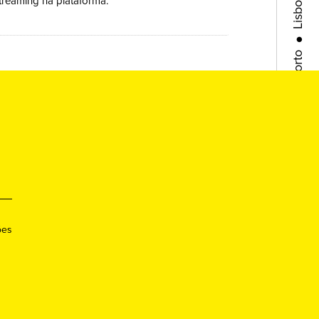
treaming na plataforma.
●
Porto
●
Queer
●
Queer
●
Lisboa
ões
●
Porto
●
Queer