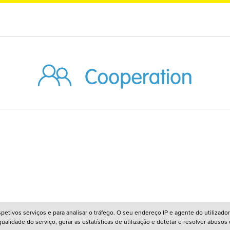
respetivos serviços e para analisar o tráfego. O seu endereço IP e agente do utiliz
alidade do serviço, gerar as estatísticas de utilização e detetar e resolver abusos