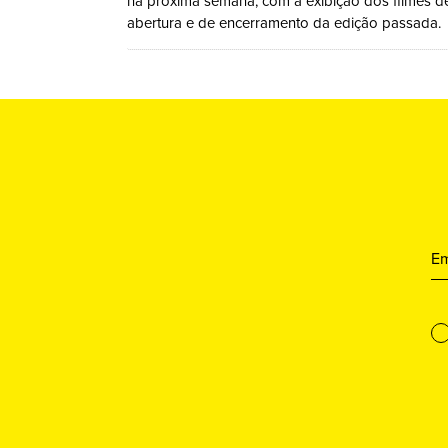
na próxima semana, com a exibição dos filmes d
abertura e de encerramento da edição passada.