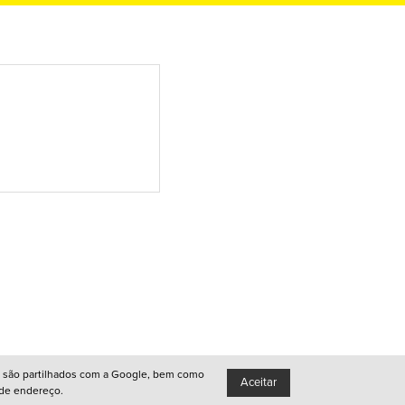
●
Queer
●
Lisboa
●
Porto
●
Queer
●
Queer
●
ador são partilhados com a Google, bem como
Aceitar
 de endereço.