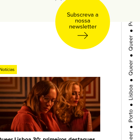
Porto
Subscreva a
●
nossa
Queer
newsletter
●
Queer
●
Notícias
Lisboa
●
Porto
●
Queer
ueer Lisboa 30: primeiros destaques
●