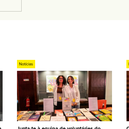
Notícias
a
Junta-te à equipa de voluntáries do
Q